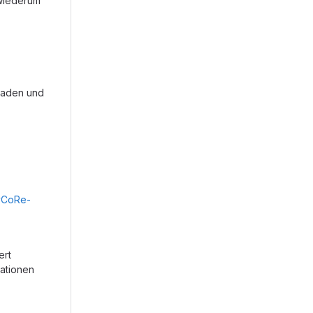
 wiederum
laden und
CoRe-
ert
ationen