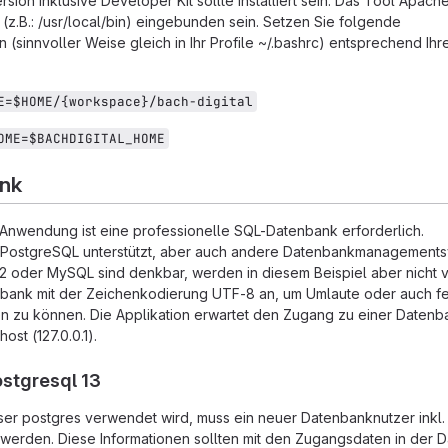
rsion inklusive Developer Kit sollte installiert sein. Das Tool Apac
(z.B.: /usr/local/bin) eingebunden sein. Setzen Sie folgende
sinnvoller Weise gleich in Ihr Profile ~/.bashrc) entsprechend Ihr
E=$HOME/{workspace}/bach-digital
OME=$BACHDIGITAL_HOME
nk
 Anwendung ist eine professionelle SQL-Datenbank erforderlich.
 PostgreSQL unterstützt, aber auch andere Datenbankmanagement
2 oder MySQL sind denkbar, werden in diesem Beispiel aber nicht 
bank mit der Zeichenkodierung UTF-8 an, um Umlaute oder auch fe
en zu können. Die Applikation erwartet den Zugang zu einer Daten
ost (127.0.0.1).
stgresql 13
ser postgres verwendet wird, muss ein neuer Datenbanknutzer inkl.
werden. Diese Informationen sollten mit den Zugangsdaten in der D