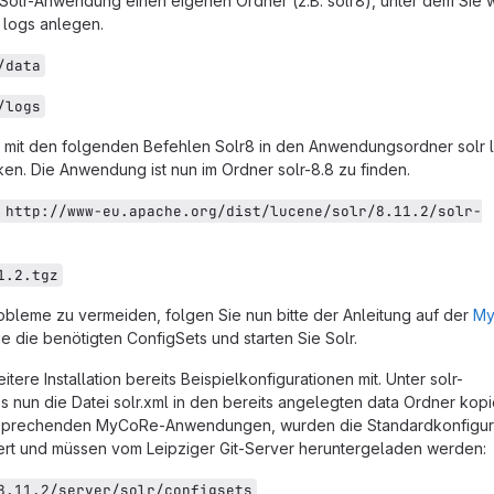
ie Solr-Anwendung einen eigenen Ordner (z.B. solr8), unter dem Sie
 logs anlegen.
/data
/logs
 mit den folgenden Befehlen Solr8 in den Anwendungsordner solr 
ken. Die Anwendung ist nun im Ordner solr-8.8 zu finden.
 http://www-eu.apache.org/dist/lucene/solr/8.11.2/solr-
1.2.tgz
leme zu vermeiden, folgen Sie nun bitte der Anleitung auf der
My
ie die benötigten ConfigSets und starten Sie Solr.
weitere Installation bereits Beispielkonfigurationen mit. Unter solr-
ss nun die Datei solr.xml in den bereits angelegten data Ordner kopi
tsprechenden MyCoRe-Anwendungen, wurden die Standardkonfigur
rt und müssen vom Leipziger Git-Server heruntergeladen werden:
8.11.2/server/solr/configsets