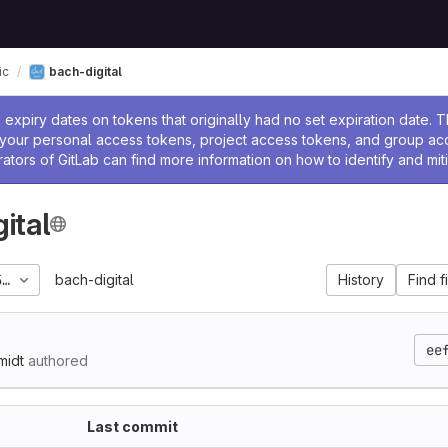
ic
bach-digital
ssage
expiry dates on tokens that originally had no set expiration date.
w your personal access tokens, project access tokens, and group a
rators of GitLab can find more information on how to identify and miti
ital
5_06
bach-digital
History
Find f
ee
midt
authored
Last commit