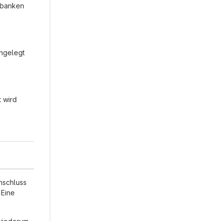
enbanken
angelegt
 wird
nschluss
 Eine