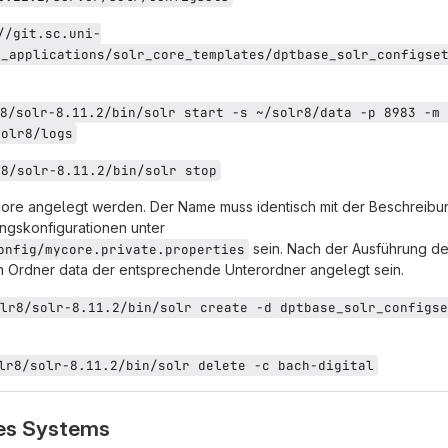
//git.sc.uni-
e_applications/solr_core_templates/dptbase_solr_configse
8/solr-8.11.2/bin/solr start -s ~/solr8/data -p 8983 -m 
solr8/logs
r8/solr-8.11.2/bin/solr stop
ore angelegt werden. Der Name muss identisch mit der Beschreibu
ngskonfigurationen unter
sein. Nach der Ausführung d
onfig/mycore.private.properties
 Ordner data der entsprechende Unterordner angelegt sein.
lr8/solr-8.11.2/bin/solr create -d dptbase_solr_configse
lr8/solr-8.11.2/bin/solr delete -c bach-digital
des Systems