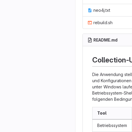
neo4j.txt
rebuild.sh
README.md
Collection-U
Die Anwendung stellt
und Konfigurationen 
unter Windows laufen
Betriebssystem-Shel
folgenden Bedingu
Tool
Betriebssystem