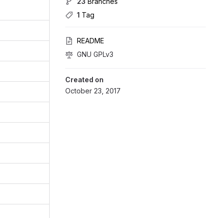
23
 Branches
1
 Tag
README
GNU GPLv3
Created on
October 23, 2017