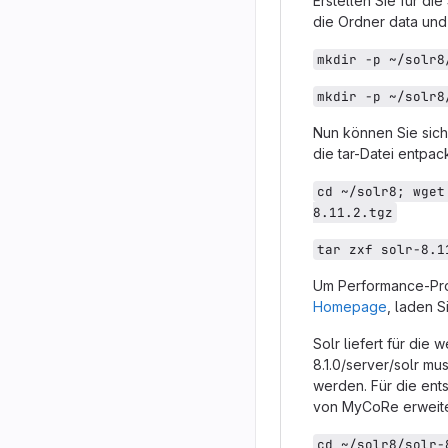
Erstellen Sie für d
die Ordner data und
mkdir -p ~/solr8
mkdir -p ~/solr8
Nun können Sie sich
die tar-Datei entpac
cd ~/solr8; wget
8.11.2.tgz
tar zxf solr-8.1
Um Performance-Prob
Homepage
, laden S
Solr liefert für die 
8.1.0/server/solr mu
werden. Für die en
von MyCoRe erweite
cd ~/solr8/solr-