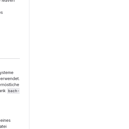
he Maven
es
systeme
verwendet.
rnöstliche
bank
bach-
 eines
atei