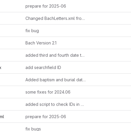
prepare for 2025-06
Changed BachLetters.xml from Klaus Rettinghaus
fix bug
Bach Version 2.1
added third and fourth date to xml / json
x
add searchfield ID
Added baptism and burial dates / places
some fixes for 2024.06
added script to check IDs in beacon
ml
prepare for 2025-06
fix bugs