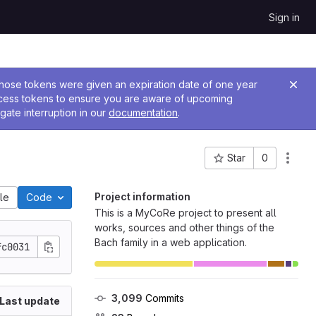
Sign in
 Those tokens were given an expiration date of one year
ccess tokens to ensure you are aware of upcoming
gate interruption in our
documentation
.
Star
0
Project ID: 37
Project information
ile
Code
This is a MyCoRe project to present all
works, sources and other things of the
Bach family in a web application.
fc0031
3,099
 Commits
Last update