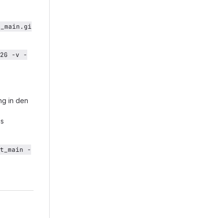
t_main.gi
2G -v -
ng in den
es
t_main -