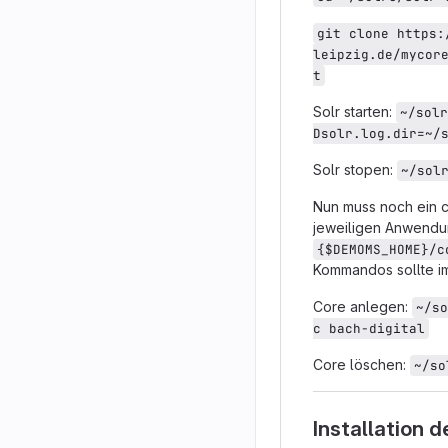
git clone https:
leipzig.de/mycor
t
Solr starten:
~/solr
Dsolr.log.dir=~/
Solr stopen:
~/sol
Nun muss noch ein c
jeweiligen Anwendu
{$DEMOMS_HOME}/c
Kommandos sollte im
Core anlegen:
~/so
c bach-digital
Core löschen:
~/so
Installation 