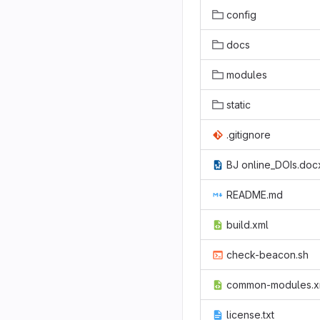
config
docs
modules
static
.gitignore
BJ online_DOIs.doc
README.md
build.xml
check-beacon.sh
common-modules.x
license.txt