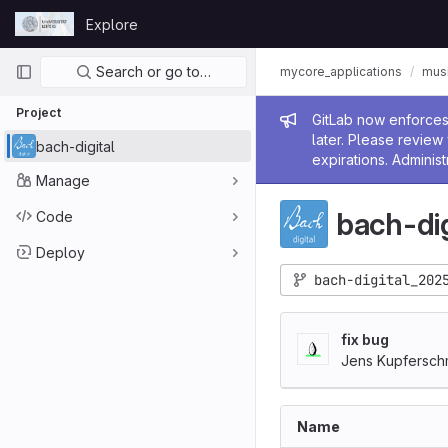
Skip to content
Explore
GitLab
Primary navigation
Search or go to…
mycore_applications
mus
Project
Admin me
GitLab now enforces 
later. Please revie
bach-digital
expirations. Administ
Manage
bach-dig
Code
Deploy
bach-digital_202
fix bug
Jens Kupfersch
Name