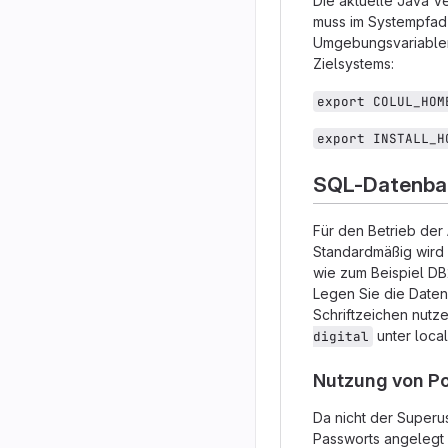
Die aktuelle Java Ve
muss im Systempfad 
Umgebungsvariablen (
Zielsystems:
export COLUL_HOM
export INSTALL_H
SQL-Datenba
Für den Betrieb der
Standardmäßig wird
wie zum Beispiel DB
Legen Sie die Daten
Schriftzeichen nutz
unter localh
digital
Nutzung von Po
Da nicht der Superu
Passworts angelegt 