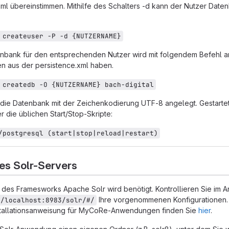
xml übereinstimmen. Mithilfe des Schalters -d kann der Nutzer Dat
 createuser -P -d {NUTZERNAME}
enbank für den entsprechenden Nutzer wird mit folgendem Befehl 
n aus der persistence.xml haben.
 createdb -O {NUTZERNAME} bach-digital
die Datenbank mit der Zeichenkodierung UTF-8 angelegt. Gestartet
 die üblichen Start/Stop-Skripte:
/postgresql (start|stop|reload|restart)
nes Solr-Servers
n des Framesworks Apache Solr wird benötigt. Kontrollieren Sie im A
Ihre vorgenommenen Konfigurationen.
//localhost:8983/solr/#/
nstallationsanweisung für MyCoRe-Anwendungen finden Sie
hier
.